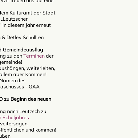
 Wir freuen uns auf eine
dem Kulturamt der Stadt
 „Leutzscher
in diesem Jahr erneut
 & Detlev Schullten
nd Gemeindeausflug
ung zu den
Terminen
der
gemeinde!
aushängen, weiterleiten,
rallem aber Kommen!
 Namen des
aschusses - GAA
D zu Beginn des neuen
ung nach Leutzsch zu
 Schuljahres
 weitersagen,
röffentlichen und kommen!
rüßen