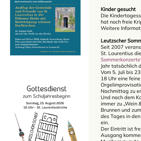
Kinder gesucht
Die Kindertages
hat noch freie Kr
Weitere Informat
Leutzscher Somm
Seit 2007 verans
St. Laurentius di
Sommerkonzerte
Jahr tatsächlich 
Vom 5. Juli bis 2
18 Uhr eine fein
Orgelimprovisati
Nachmittag zu er
Und nach dem Ko
immer zu „Wein 
Brunnen und zum
des Tages in den
ein.
Der Eintritt ist fr
Ausgang kommen