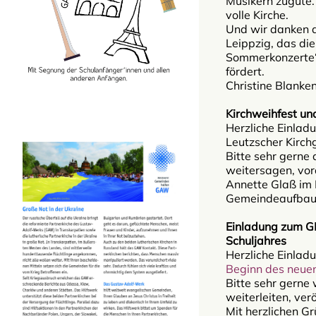
Musikern zugute.
volle Kirche.
Und wir danken 
Leippzig, das die
Sommerkonzerte“ 
fördert.
Christine Blanken
Kirchweihfest u
Herzliche Einlad
Leutzscher Kirch
Bitte sehr gerne 
weitersagen, vo
Annette Glaß im
Gemeindeaufbau
Einladung zum G
Schuljahres
Herzliche Einlad
Beginn des neuen
Bitte sehr gerne
weiterleiten, ve
Mit herzlichen G