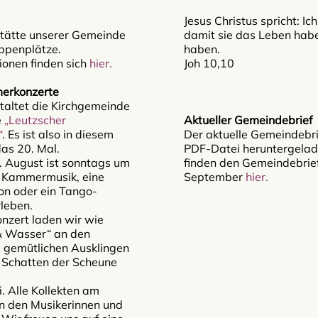
Jesus Christus spricht: I
stätte unserer Gemeinde
damit sie das Leben habe
ippenplätze.
haben.
ionen finden sich
hier.
Joh 10,10
erkonzerte
taltet die Kirchgemeinde
e
„Leutzscher
Aktueller Gemeindebrief
“
. Es ist also in diesem
Der aktuelle Gemeindebri
das 20. Mal.
PDF-Datei heruntergelad
3. August ist sonntags um
finden den Gemeindebrief
e Kammermusik, eine
September
hier.
on oder ein Tango-
leben.
nzert laden wir wie
& Wasser“ an den
 gemütlichen Ausklingen
 Schatten der Scheune
ei. Alle Kollekten am
 den Musikerinnen und